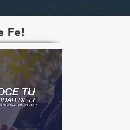
Pastores
Ofrendas
Prédicas
e Fe!